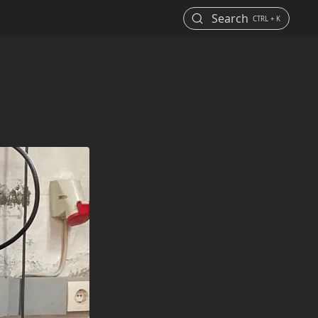
Search
CTRL + K