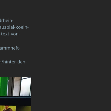
drhein-
uspiel-koeln-
-text-von-
grammheft-
h/hinter-den-