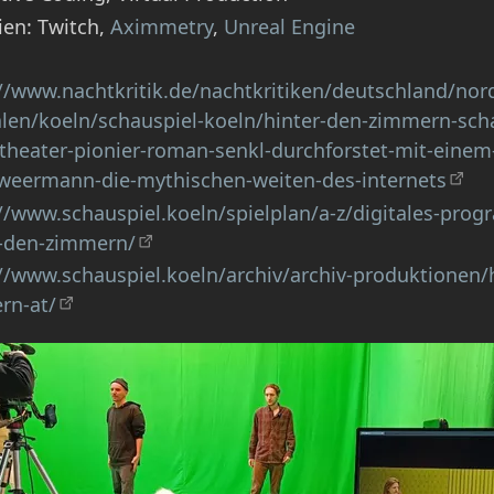
ien: Twitch,
Aximmetry
,
Unreal Engine
//www.nachtkritik.de/nachtkritiken/deutschland/nor
len/koeln/schauspiel-koeln/hinter-den-zimmern-scha
theater-pionier-roman-senkl-durchforstet-mit-einem
-weermann-die-mythischen-weiten-des-internets
//www.schauspiel.koeln/spielplan/a-z/digitales-pro
r-den-zimmern/
//www.schauspiel.koeln/archiv/archiv-produktionen/
rn-at/